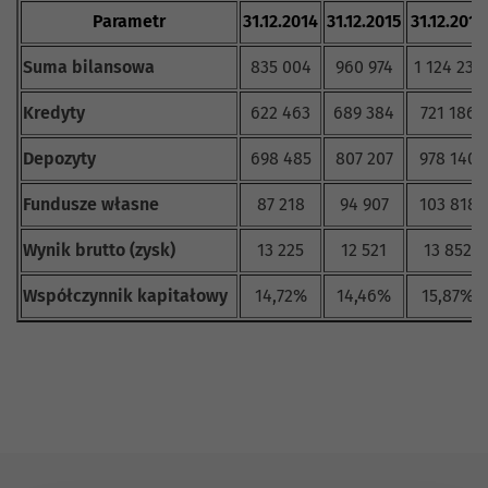
Parametr
31.12.2014
31.12.2015
31.12.2016
Suma bilansowa
835 004
960 974
1 124 233
Kredyty
622 463
689 384
721 186
Depozyty
698 485
807 207
978 140
Fundusze własne
87 218
94 907
103 818
Wynik brutto (zysk)
13 225
12 521
13 852
Współczynnik kapitałowy
14,72%
14,46%
15,87%