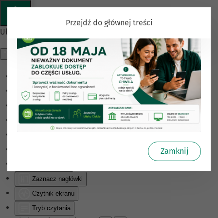
Przejdź do głównej treści
Ułatwienia dostępu
Odwróć kolory
Monochromatyczny
Ciemny kontrast
Jasny kontrast
Niskie nasycenie
Wysokie nasycenie
Zamknij
Zaznacz linki
Zaznacz nagłówki
Czytnik ekranu
Tryb czytania