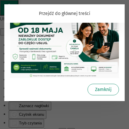
Przejdź do głównej treści
Ułatwienia dostępu
Odwróć kolory
Monochromatyczny
Ciemny kontrast
Jasny kontrast
Niskie nasycenie
Wysokie nasycenie
Zamknij
Zaznacz linki
Zaznacz nagłówki
Czytnik ekranu
Tryb czytania