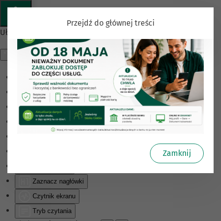
Przejdź do głównej treści
Ułatwienia dostępu
Odwróć kolory
Monochromatyczny
Ciemny kontrast
Jasny kontrast
Niskie nasycenie
Wysokie nasycenie
Zamknij
Zaznacz linki
Zaznacz nagłówki
Czytnik ekranu
Tryb czytania