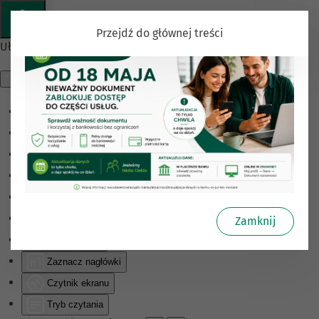
Przejdź do głównej treści
Ułatwienia dostępu
Odwróć kolory
Monochromatyczny
Ciemny kontrast
Jasny kontrast
Niskie nasycenie
Wysokie nasycenie
Zamknij
Zaznacz linki
Zaznacz nagłówki
Czytnik ekranu
Tryb czytania