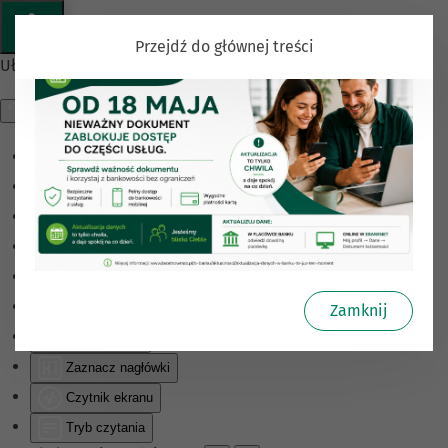
Przejdź do głównej treści
Ułatwienia dostępu
Odwróć kolory
Monochromatyczny
Ciemny kontrast
Jasny kontrast
Niskie nasycenie
Wysokie nasycenie
Zamknij
Zaznacz linki
Zaznacz nagłówki
Czytnik ekranu
Tryb czytania