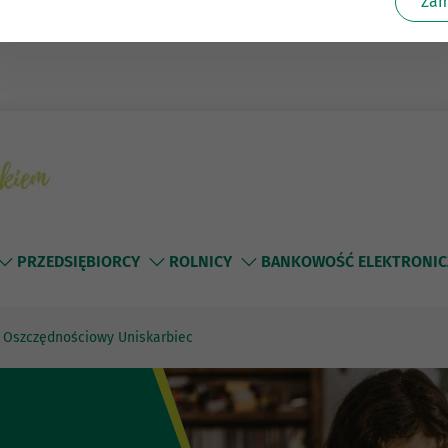
Zam
PRZEDSIĘBIORCY
ROLNICY
BANKOWOŚĆ ELEKTRONIC
 Oszczędnościowy Uniskarbiec