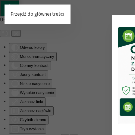
Przejdź do głównej treści
Ułatwienia dostępu
Odwróć kolory
Monochromatyczny
Ciemny kontrast
Jasny kontrast
Niskie nasycenie
Wysokie nasycenie
Zaznacz linki
Zaznacz nagłówki
Czytnik ekranu
Tryb czytania