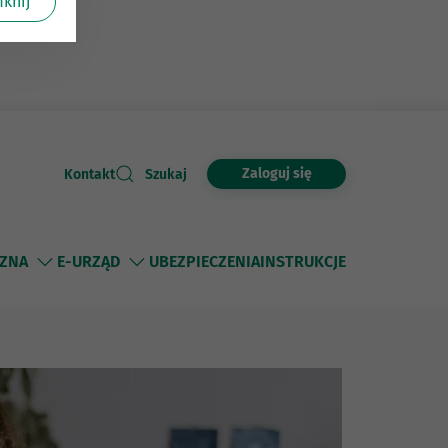
knij
Zaloguj się
Kontakt
Szukaj
ZNA
E-URZĄD
UBEZPIECZENIA
INSTRUKCJE