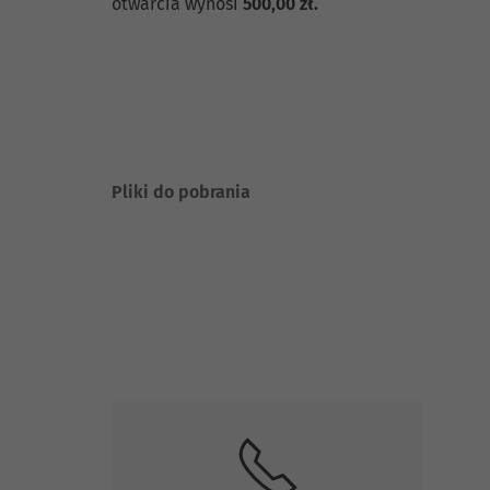
otwarcia wynosi
500,00 zł.
Pliki do pobrania
Skontaktuj się z nami.