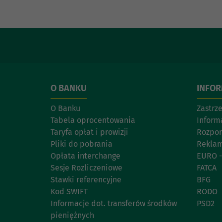
O BANKU
INFO
O Banku
Zastrz
Tabela oprocentowania
Inform
Taryfa opłat i prowizji
Rozpor
Pliki do pobrania
Reklam
Opłata interchange
EURO -
Sesje Rozliczeniowe
FATCA
Stawki referencyjne
BFG
Kod SWIFT
RODO
Informacje dot. transferów środków
PSD2
pieniężnych