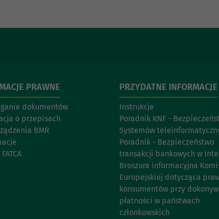
RMACJE PRAWNE
PRZYDATNE INFORMACJE
eganie dokumentów
Instrukcje
acja o przepisach
Poradnik KNF - Bezpieczeńs
ządzenia BMR
Systemów teleinformatyczn
acje
Poradnik - Bezpieczeństwo
 FATCA
transakcji bankowych w Inte
Broszura informacyjna Komis
Europejskiej dotycząca pra
konsumentów przy dokonyw
płatności w państwach
członkowskich