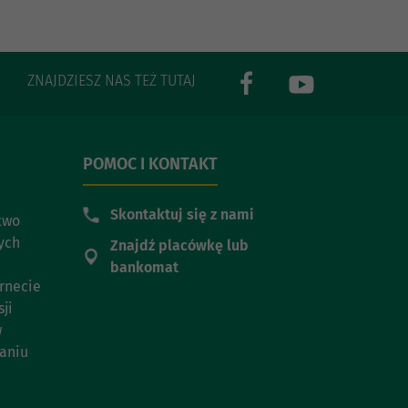
ZNAJDZIESZ NAS TEŻ TUTAJ
POMOC I KONTAKT
Skontaktuj się z nami
two
ych
Znajdź placówkę lub
bankomat
rnecie
ji
w
aniu